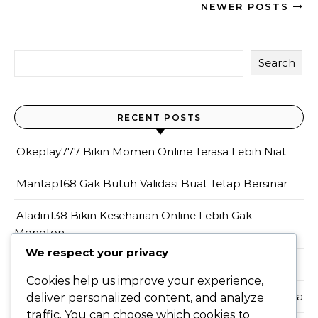
NEWER POSTS
Search
RECENT POSTS
Okeplay777 Bikin Momen Online Terasa Lebih Niat
Mantap168 Gak Butuh Validasi Buat Tetap Bersinar
Aladin138 Bikin Keseharian Online Lebih Gak
Monoton
We respect your privacy
Okeplay777 Kayak Episode yang Gak Mau Diskip
Cookies help us improve your experience,
Aladin138 Kayak Ide Baru yang Datang Tanpa Diduga
deliver personalized content, and analyze
traffic. You can choose which cookies to