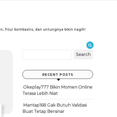
n, fitur bombastis, dan untungnya bikin nagih!
Search
RECENT POSTS
Okeplay777 Bikin Momen Online
Terasa Lebih Niat
Mantap168 Gak Butuh Validasi
Buat Tetap Bersinar