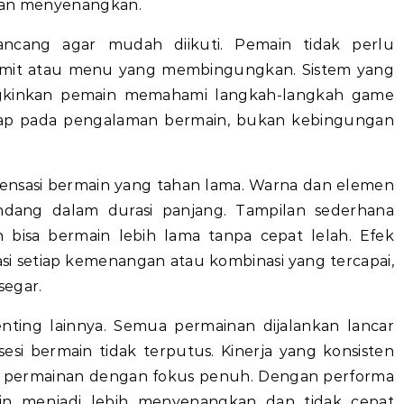
 dan menyenangkan.
rancang agar mudah diikuti. Pemain tidak perlu
umit atau menu yang membingungkan. Sistem yang
gkinkan pemain memahami langkah-langkah game
tap pada pengalaman bermain, bukan kebingungan
ensasi bermain yang tahan lama. Warna dan elemen
ndang dalam durasi panjang. Tampilan sederhana
isa bermain lebih lama tanpa cepat lelah. Efek
i setiap kemenangan atau kombinasi yang tercapai,
segar.
penting lainnya. Semua permainan dijalankan lancar
esi bermain tidak terputus. Kinerja yang konsisten
 permainan dengan fokus penuh. Dengan performa
in menjadi lebih menyenangkan dan tidak cepat