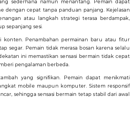
ncang sederhana namun menantang. Pemain dapat
 dengan cepat tanpa panduan panjang. Kejelasan
angan atau langkah strategi terasa berdampak,
p sepanjang sesi.
i konten. Penambahan permainan baru atau fitur
p segar. Pemain tidak merasa bosan karena selalu
ndekatan ini memastikan sensasi bermain tidak cepat
memberi pengalaman berbeda.
tambah yang signifikan. Pemain dapat menikmati
rangkat mobile maupun komputer. Sistem responsif
car, sehingga sensasi bermain tetap stabil dari awal