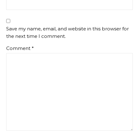
Save my name, email, and website in this browser for
the next time I comment.
Comment
*