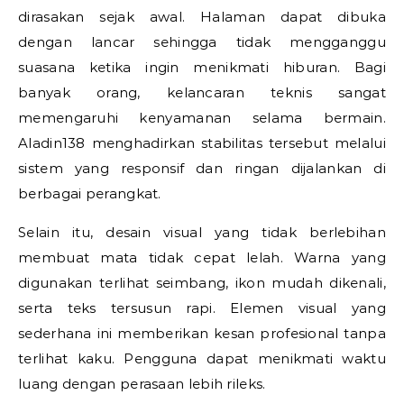
dirasakan sejak awal. Halaman dapat dibuka
dengan lancar sehingga tidak mengganggu
suasana ketika ingin menikmati hiburan. Bagi
banyak orang, kelancaran teknis sangat
memengaruhi kenyamanan selama bermain.
Aladin138 menghadirkan stabilitas tersebut melalui
sistem yang responsif dan ringan dijalankan di
berbagai perangkat.
Selain itu, desain visual yang tidak berlebihan
membuat mata tidak cepat lelah. Warna yang
digunakan terlihat seimbang, ikon mudah dikenali,
serta teks tersusun rapi. Elemen visual yang
sederhana ini memberikan kesan profesional tanpa
terlihat kaku. Pengguna dapat menikmati waktu
luang dengan perasaan lebih rileks.