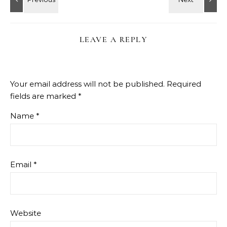
LEAVE A REPLY
Your email address will not be published.
Required
fields are marked
*
Name
*
Email
*
Website