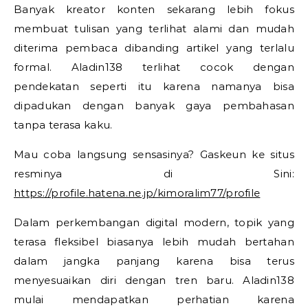
Banyak kreator konten sekarang lebih fokus
membuat tulisan yang terlihat alami dan mudah
diterima pembaca dibanding artikel yang terlalu
formal. Aladin138 terlihat cocok dengan
pendekatan seperti itu karena namanya bisa
dipadukan dengan banyak gaya pembahasan
tanpa terasa kaku.
Mau coba langsung sensasinya? Gaskeun ke situs
resminya di Sini:
https://profile.hatena.ne.jp/kimoralim77/profile
Dalam perkembangan digital modern, topik yang
terasa fleksibel biasanya lebih mudah bertahan
dalam jangka panjang karena bisa terus
menyesuaikan diri dengan tren baru. Aladin138
mulai mendapatkan perhatian karena