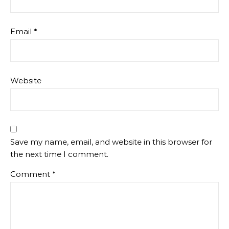
Email
*
Website
Save my name, email, and website in this browser for
the next time I comment.
Comment
*