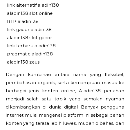
link alternatif aladin138
aladin138 slot online
RTP aladin138
link gacor aladin138
aladin138 slot gacor
link terbaru aladin138
pragmatic aladin138
aladin138 zeus
Dengan kombinasi antara nama yang fleksibel,
pembahasan organik, serta kemampuan masuk ke
berbagai jenis konten online, Aladin138 perlahan
menjadi salah satu topik yang semakin nyaman
dikembangkan di dunia digital. Banyak pengguna
internet mulai mengenal platform ini sebagai bahan
konten yang terasa lebih luwes, mudah dibahas, dan