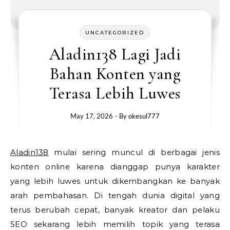
UNCATEGORIZED
Aladin138 Lagi Jadi
Bahan Konten yang
Terasa Lebih Luwes
May 17, 2026
- By
okesul777
Aladin138
mulai sering muncul di berbagai jenis
konten online karena dianggap punya karakter
yang lebih luwes untuk dikembangkan ke banyak
arah pembahasan. Di tengah dunia digital yang
terus berubah cepat, banyak kreator dan pelaku
SEO sekarang lebih memilih topik yang terasa