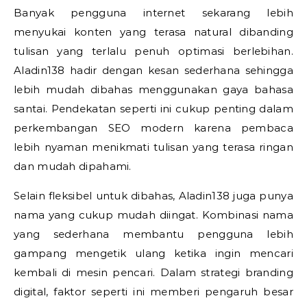
Banyak pengguna internet sekarang lebih
menyukai konten yang terasa natural dibanding
tulisan yang terlalu penuh optimasi berlebihan.
Aladin138 hadir dengan kesan sederhana sehingga
lebih mudah dibahas menggunakan gaya bahasa
santai. Pendekatan seperti ini cukup penting dalam
perkembangan SEO modern karena pembaca
lebih nyaman menikmati tulisan yang terasa ringan
dan mudah dipahami.
Selain fleksibel untuk dibahas, Aladin138 juga punya
nama yang cukup mudah diingat. Kombinasi nama
yang sederhana membantu pengguna lebih
gampang mengetik ulang ketika ingin mencari
kembali di mesin pencari. Dalam strategi branding
digital, faktor seperti ini memberi pengaruh besar