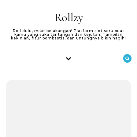
Skip to content
Rollzy
Roll dulu, mikir belakangan! Platform slot seru buat
kamu yang suka tantangan dan kejutan. Tampilan
kekinian, fitur bombastis, dan untungnya bikin nagih!