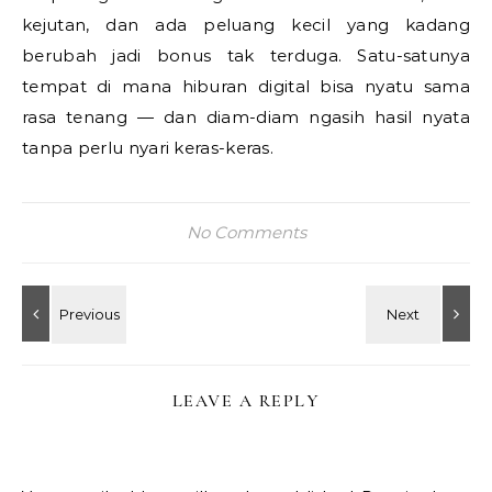
kejutan, dan ada peluang kecil yang kadang
berubah jadi bonus tak terduga. Satu-satunya
tempat di mana hiburan digital bisa nyatu sama
rasa tenang — dan diam-diam ngasih hasil nyata
tanpa perlu nyari keras-keras.
No Comments
LEAVE A REPLY