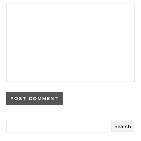
Search