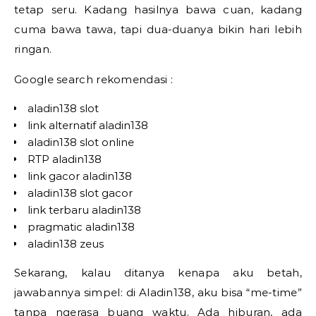
tetap seru. Kadang hasilnya bawa cuan, kadang
cuma bawa tawa, tapi dua-duanya bikin hari lebih
ringan.
Google search rekomendasi :
aladin138 slot
link alternatif aladin138
aladin138 slot online
RTP aladin138
link gacor aladin138
aladin138 slot gacor
link terbaru aladin138
pragmatic aladin138
aladin138 zeus
Sekarang, kalau ditanya kenapa aku betah,
jawabannya simpel: di Aladin138, aku bisa “me-time”
tanpa ngerasa buang waktu. Ada hiburan, ada