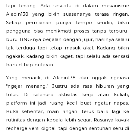
tapi tenang. Ada sesuatu di dalam mekanisme
Aladin138 yang bikin suasananya terasa ringan.
Setiap permainan punya tempo sendiri, bikin
pengguna bisa menikmati proses tanpa terburu-
buru. RNG-nya berjalan dengan jujur, hasilnya selalu
tak terduga tapi tetap masuk akal. Kadang bikin
ngakak, kadang bikin kaget, tapi selalu ada sensasi
baru di tiap putaran.
Yang menarik, di Aladin138 aku nggak ngerasa
“ngejar menang.” Justru ada rasa hiburan yang
tulus. Di sela-sela aktivitas kerja atau kuliah,
platform ini jadi ruang kecil buat ngatur napas.
Buka sebentar, main ringan, terus balik lagi ke
rutinitas dengan kepala lebih segar. Rasanya kayak
recharge versi digital, tapi dengan sentuhan seru di