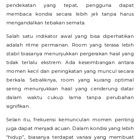
pendekatan yang tepat, pengguna dapat
membaca kondisi secara lebih jeli tanpa harus
mengandalkan tebakan semata.
Salah satu indikator awal yang bisa diperhatikan
adalah ritme permainan. Room yang terasa lebih
stabil biasanya menunjukkan pergerakan hasil yang
tidak terlalu ekstrem. Ada keseimbangan antara
momen kecil dan peningkatan yang muncul secara
berkala. Sebaliknya, room yang kurang optimal
sering menunjukkan hasil yang cenderung datar
dalam waktu cukup lama tanpa perubahan
signifikan.
Selain itu, frekuensi kemunculan momen penting
juga dapat menjadi acuan. Dalam kondisi yang lebih
“hidup”, biasanya terdapat variasi yang membuat