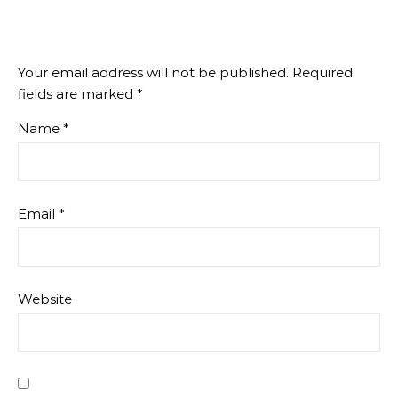
Your email address will not be published.
Required
fields are marked
*
Name
*
Email
*
Website