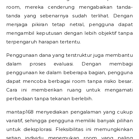
room, mereka cenderung mengabaikan tanda-
tanda yang sebenarnya sudah terlihat. Dengan
menjaga pikiran tetap netral, pengguna dapat
mengambil keputusan dengan lebih objektif tanpa
terpengaruh harapan tertentu.
Penggunaan dana yang terstruktur juga membantu
dalam proses evaluasi. Dengan membagi
penggunaan ke dalam beberapa bagian, pengguna
dapat mencoba berbagai room tanpa risiko besar.
Cara ini memberikan ruang untuk mengamati
perbedaan tanpa tekanan berlebih.
mantap168 menyediakan pengalaman yang cukup
variatif, sehingga pengguna memiliki banyak pilihan
untuk dieksplorasi. Fleksibilitas ini memungkinkan
setiap individu menemukan room yang paling