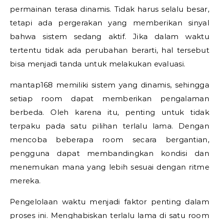
permainan terasa dinamis. Tidak harus selalu besar,
tetapi ada pergerakan yang memberikan sinyal
bahwa sistem sedang aktif. Jika dalam waktu
tertentu tidak ada perubahan berarti, hal tersebut
bisa menjadi tanda untuk melakukan evaluasi.
mantap168 memiliki sistem yang dinamis, sehingga
setiap room dapat memberikan pengalaman
berbeda. Oleh karena itu, penting untuk tidak
terpaku pada satu pilihan terlalu lama. Dengan
mencoba beberapa room secara bergantian,
pengguna dapat membandingkan kondisi dan
menemukan mana yang lebih sesuai dengan ritme
mereka.
Pengelolaan waktu menjadi faktor penting dalam
proses ini. Menghabiskan terlalu lama di satu room