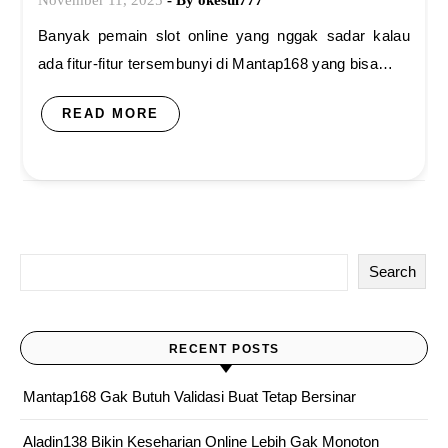
November 11, 2025
- By
okesul777
Banyak pemain slot online yang nggak sadar kalau
ada fitur-fitur tersembunyi di Mantap168 yang bisa…
READ MORE
Search
RECENT POSTS
Mantap168 Gak Butuh Validasi Buat Tetap Bersinar
Aladin138 Bikin Keseharian Online Lebih Gak Monoton