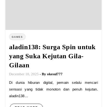
GAMES
aladin138: Surga Spin untuk
yang Suka Kejutan Gila-
Gilaan
December 10, 2025
- By
okesul777
Di dunia hiburan digital, pemain selalu mencari
sensasi yang tidak monoton dan penuh kejutan.
aladin138…