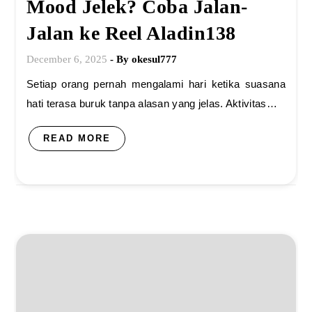
Mood Jelek? Coba Jalan-
Jalan ke Reel Aladin138
December 6, 2025
- By
okesul777
Setiap orang pernah mengalami hari ketika suasana
hati terasa buruk tanpa alasan yang jelas. Aktivitas…
READ MORE