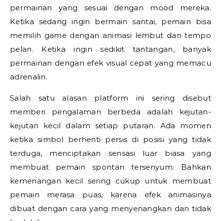
permainan yang sesuai dengan mood mereka.
Ketika sedang ingin bermain santai, pemain bisa
memilih game dengan animasi lembut dan tempo
pelan. Ketika ingin sedikit tantangan, banyak
permainan dengan efek visual cepat yang memacu
adrenalin.
Salah satu alasan platform ini sering disebut
memberi pengalaman berbeda adalah kejutan-
kejutan kecil dalam setiap putaran. Ada momen
ketika simbol berhenti persis di posisi yang tidak
terduga, menciptakan sensasi luar biasa yang
membuat pemain spontan tersenyum. Bahkan
kemenangan kecil sering cukup untuk membuat
pemain merasa puas, karena efek animasinya
dibuat dengan cara yang menyenangkan dan tidak