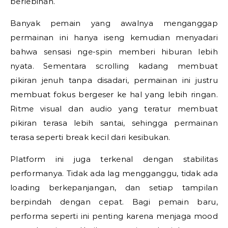
berlebihan.
Banyak pemain yang awalnya menganggap
permainan ini hanya iseng kemudian menyadari
bahwa sensasi nge-spin memberi hiburan lebih
nyata. Sementara scrolling kadang membuat
pikiran jenuh tanpa disadari, permainan ini justru
membuat fokus bergeser ke hal yang lebih ringan.
Ritme visual dan audio yang teratur membuat
pikiran terasa lebih santai, sehingga permainan
terasa seperti break kecil dari kesibukan.
Platform ini juga terkenal dengan stabilitas
performanya. Tidak ada lag mengganggu, tidak ada
loading berkepanjangan, dan setiap tampilan
berpindah dengan cepat. Bagi pemain baru,
performa seperti ini penting karena menjaga mood