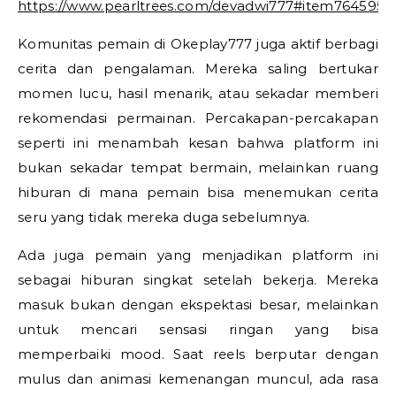
https://www.pearltrees.com/devadwi777#item7645959
Komunitas pemain di Okeplay777 juga aktif berbagi
cerita dan pengalaman. Mereka saling bertukar
momen lucu, hasil menarik, atau sekadar memberi
rekomendasi permainan. Percakapan-percakapan
seperti ini menambah kesan bahwa platform ini
bukan sekadar tempat bermain, melainkan ruang
hiburan di mana pemain bisa menemukan cerita
seru yang tidak mereka duga sebelumnya.
Ada juga pemain yang menjadikan platform ini
sebagai hiburan singkat setelah bekerja. Mereka
masuk bukan dengan ekspektasi besar, melainkan
untuk mencari sensasi ringan yang bisa
memperbaiki mood. Saat reels berputar dengan
mulus dan animasi kemenangan muncul, ada rasa