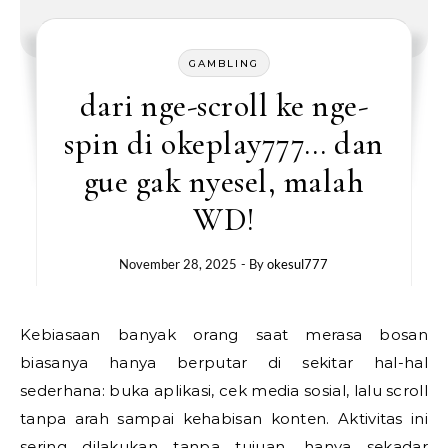
GAMBLING
dari nge-scroll ke nge-
spin di okeplay777… dan
gue gak nyesel, malah
WD!
November 28, 2025
- By
okesul777
Kebiasaan banyak orang saat merasa bosan
biasanya hanya berputar di sekitar hal-hal
sederhana: buka aplikasi, cek media sosial, lalu scroll
tanpa arah sampai kehabisan konten. Aktivitas ini
sering dilakukan tanpa tujuan, hanya sekadar