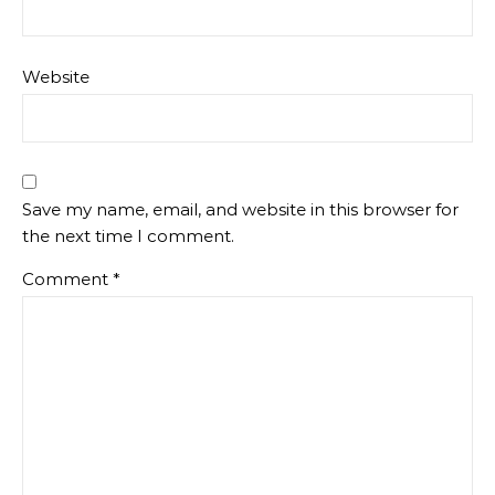
Website
Save my name, email, and website in this browser for
the next time I comment.
Comment
*