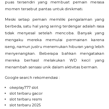
puas tersendiri yang membuat pemain merasa
momen tersebut pantas untuk dinikmati.
Meski setiap pemain memiliki pengalaman yang
berbeda, satu hal yang sering terdengar adalah rasa
tidak menyesal setelah mencoba. Banyak yang
mengaku mereka memulai permainan karena
iseng, namun justru menemukan hiburan yang lebih
menyenangkan. Beberapa bahkan mengatakan
mereka berhasil melakukan WD kecil yang
menambah sensasi unik dalam aktivitas bermain.
Google search rekomendasi :
okeplay777 slot
slot terbaru gacor
slot terbaru resmi
slot terbaru 2025