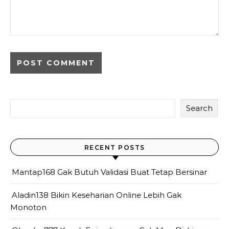
Search
RECENT POSTS
Mantap168 Gak Butuh Validasi Buat Tetap Bersinar
Aladin138 Bikin Keseharian Online Lebih Gak
Monoton