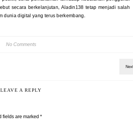
but secara berkelanjutan, Aladin138 tetap menjadi salah
 dunia digital yang terus berkembang.
No Comments
LEAVE A REPLY
 fields are marked
*