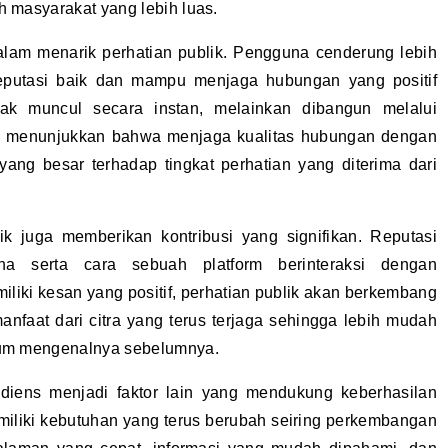
 masyarakat yang lebih luas.
lam menarik perhatian publik. Pengguna cenderung lebih
 reputasi baik dan mampu menjaga hubungan yang positif
ak muncul secara instan, melainkan dibangun melalui
8 menunjukkan bahwa menjaga kualitas hubungan dengan
ng besar terhadap tingkat perhatian yang diterima dari
ik juga memberikan kontribusi yang signifikan. Reputasi
na serta cara sebuah platform berinteraksi dengan
liki kesan yang positif, perhatian publik akan berkembang
nfaat dari citra yang terus terjaga sehingga lebih mudah
lum mengenalnya sebelumnya.
ens menjadi faktor lain yang mendukung keberhasilan
iliki kebutuhan yang terus berubah seiring perkembangan