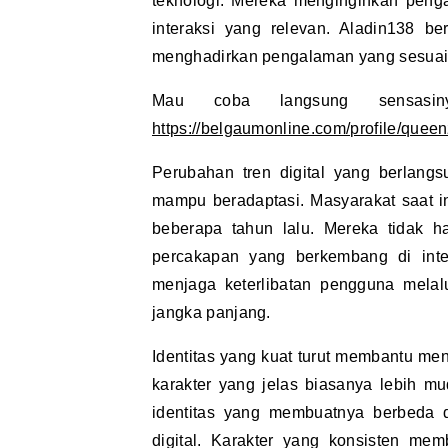
teknologi. Mereka menginginkan peng
interaksi yang relevan. Aladin138 b
menghadirkan pengalaman yang sesuai
Mau coba langsung sensasi
https://belgaumonline.com/profile/quee
Perubahan tren digital yang berlang
mampu beradaptasi. Masyarakat saat ini
beberapa tahun lalu. Mereka tidak h
percakapan yang berkembang di inte
menjaga keterlibatan pengguna melal
jangka panjang.
Identitas yang kuat turut membantu me
karakter yang jelas biasanya lebih m
identitas yang membuatnya berbeda d
digital. Karakter yang konsisten me