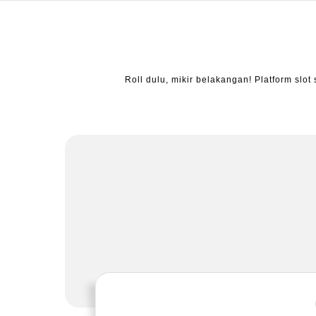
Skip to content
Roll dulu, mikir belakangan! Platform slo