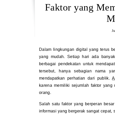
Faktor yang Mem
M
Ju
Dalam lingkungan digital yang terus berkembang, menarik perhatian masyarakat bukanlah tugas
yang mudah. Setiap hari ada banyak
berbagai pendekatan untuk mendapatk
tersebut, hanya sebagian nama y
mendapatkan perhatian dari publik.
A
karena memiliki sejumlah faktor ya
orang.
Salah satu faktor yang berperan besar
informasi yang bergerak sangat cepat, 