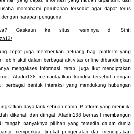
alaman yang cepat, informasi yang mudah dipahami, dan
erusaha memahami perubahan tersebut agar dapat terus
 dengan harapan pengguna.
nya? Gaskeun ke situs resminya di Sini:
nza13/
sung cepat juga memberikan peluang bagi platform yang
 lebih aktif dalam berbagai aktivitas online dibandingkan
anya mengakses informasi, tetapi juga ikut menciptakan
rnet. Aladin138 memanfaatkan kondisi tersebut dengan
ui berbagai bentuk interaksi yang mendukung hubungan
ningkatkan daya tarik sebuah nama. Platform yang memiliki
udah dikenali dan diingat. Aladin138 berhasil membangun
i tengah banyaknya pilihan yang tersedia dalam dunia
mbantu memperkuat tingkat pengenalan dan menciptakan