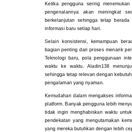
Ketika pengguna sering menemukan se
pengenalannya akan meningkat sec
berkelanjutan sehingga tetap berada
informasi baru setiap hari.
Selain konsistensi, kemampuan bera
bagian penting dari proses menarik perh
Teknologi baru, pola penggunaan inte
waktu ke waktu. Aladin138 menunju
sehingga tetap relevan dengan kebut
pengalaman yang nyaman.
Kemudahan dalam mengakses informasi
platform. Banyak pengguna lebih meny
tidak ingin menghabiskan waktu untu
pendekatan yang mengutamakan kemu
yang mereka butuhkan dengan lebih cepa