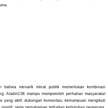
una.
kan bahwa menarik minat publik memerlukan kombinasi
ng. Aladin138 mampu memperoleh perhatian masyarakat
kasi yang aktif, dukungan komunitas, kemampuan mengikuti
g positif, serta pemahaman terhadap kebutuhan pengguna.