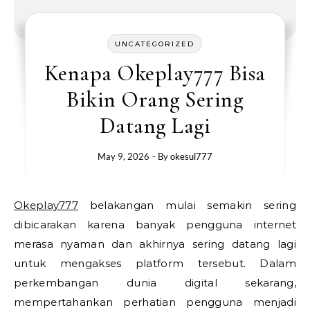
UNCATEGORIZED
Kenapa Okeplay777 Bisa
Bikin Orang Sering
Datang Lagi
May 9, 2026
- By
okesul777
Okeplay777
belakangan mulai semakin sering
dibicarakan karena banyak pengguna internet
merasa nyaman dan akhirnya sering datang lagi
untuk mengakses platform tersebut. Dalam
perkembangan dunia digital sekarang,
mempertahankan perhatian pengguna menjadi