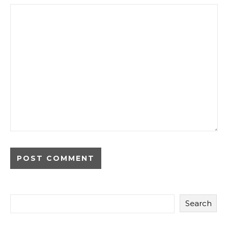
Search