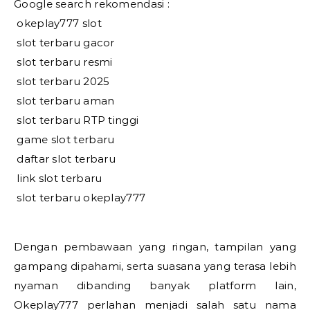
Google search rekomendasi :
okeplay777 slot
slot terbaru gacor
slot terbaru resmi
slot terbaru 2025
slot terbaru aman
slot terbaru RTP tinggi
game slot terbaru
daftar slot terbaru
link slot terbaru
slot terbaru okeplay777
Dengan pembawaan yang ringan, tampilan yang
gampang dipahami, serta suasana yang terasa lebih
nyaman dibanding banyak platform lain,
Okeplay777 perlahan menjadi salah satu nama