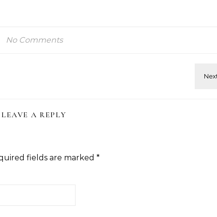
No Comments
LEAVE A REPLY
quired fields are marked
*