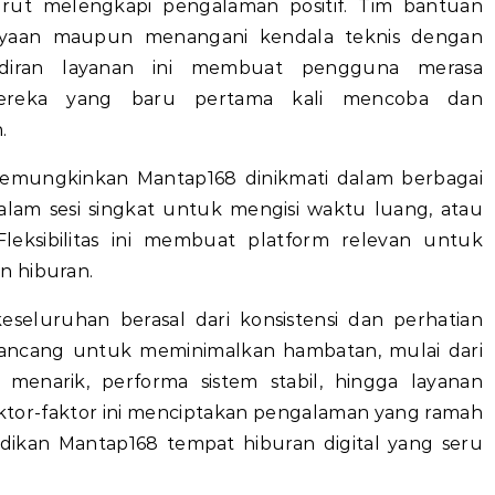
ut melengkapi pengalaman positif. Tim bantuan
nyaan maupun menangani kendala teknis dengan
adiran layanan ini membuat pengguna merasa
 mereka yang baru pertama kali mencoba dan
.
memungkinkan Mantap168 dinikmati dalam berbagai
 dalam sesi singkat untuk mengisi waktu luang, atau
 Fleksibilitas ini membuat platform relevan untuk
n hiburan.
eseluruhan berasal dari konsistensi dan perhatian
irancang untuk meminimalkan hambatan, mulai dari
nan menarik, performa sistem stabil, hingga layanan
ktor-faktor ini menciptakan pengalaman yang ramah
dikan Mantap168 tempat hiburan digital yang seru