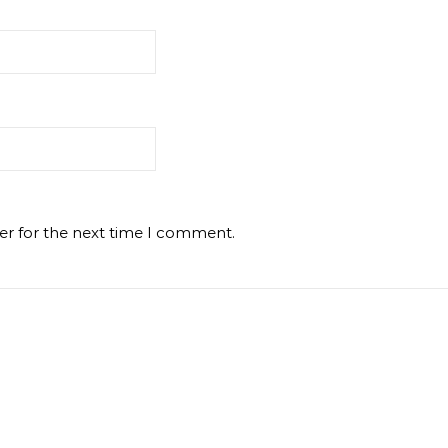
er for the next time I comment.