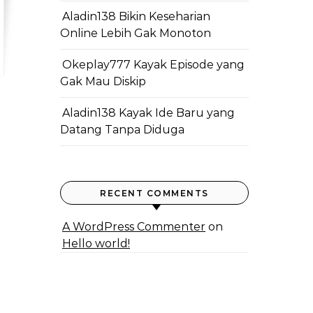
Aladin138 Bikin Keseharian
Online Lebih Gak Monoton
Okeplay777 Kayak Episode yang
Gak Mau Diskip
Aladin138 Kayak Ide Baru yang
Datang Tanpa Diduga
RECENT COMMENTS
A WordPress Commenter
on
Hello world!