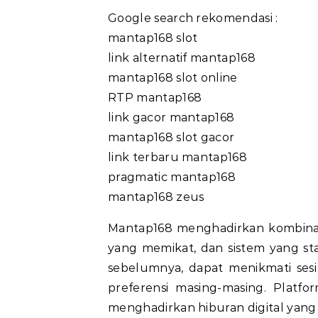
Google search rekomendasi :
mantap168 slot
link alternatif mantap168
mantap168 slot online
RTP mantap168
link gacor mantap168
mantap168 slot gacor
link terbaru mantap168
pragmatic mantap168
mantap168 zeus
Mantap168 menghadirkan kombinas
yang memikat, dan sistem yang s
sebelumnya, dapat menikmati ses
preferensi masing-masing. Plat
menghadirkan hiburan digital yang 