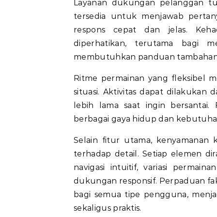
Layanan dukungan pelanggan tur
tersedia untuk menjawab perta
respons cepat dan jelas. Keh
diperhatikan, terutama bagi
membutuhkan panduan tambahan
Ritme permainan yang fleksibel 
situasi. Aktivitas dapat dilakukan
lebih lama saat ingin bersantai.
berbagai gaya hidup dan kebutuha
Selain fitur utama, kenyamanan k
terhadap detail. Setiap elemen d
navigasi intuitif, variasi permai
dukungan responsif. Perpaduan fa
bagi semua tipe pengguna, menja
sekaligus praktis.