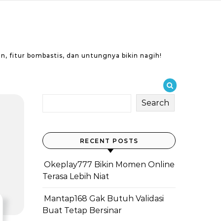
n, fitur bombastis, dan untungnya bikin nagih!
Search
RECENT POSTS
Okeplay777 Bikin Momen Online
Terasa Lebih Niat
Mantap168 Gak Butuh Validasi
Buat Tetap Bersinar