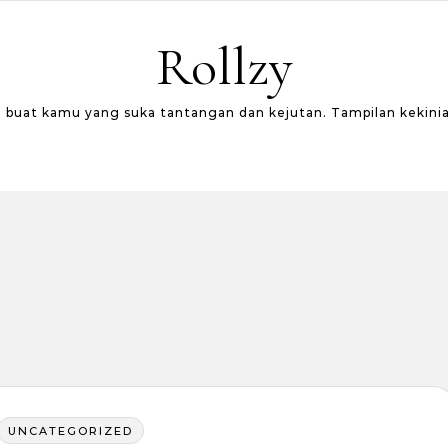
Rollzy
ru buat kamu yang suka tantangan dan kejutan. Tampilan kekinia
UNCATEGORIZED