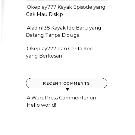
Okeplay777 Kayak Episode yang
Gak Mau Diskip
Aladin138 Kayak Ide Baru yang
Datang Tanpa Diduga
Okeplay777 dan Cerita Kecil
yang Berkesan
RECENT COMMENTS
A WordPress Commenter
on
Hello world!