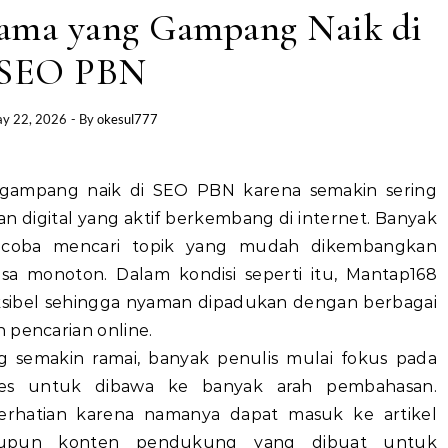
Nama yang Gampang Naik di
SEO PBN
y 22, 2026
- By
okesul777
gampang naik di SEO PBN karena semakin sering
digital yang aktif berkembang di internet. Banyak
ncoba mencari topik yang mudah dikembangkan
asa monoton. Dalam kondisi seperti itu, Mantap168
ksibel sehingga nyaman dipadukan dengan berbagai
 pencarian online.
g semakin ramai, banyak penulis mulai fokus pada
wes untuk dibawa ke banyak arah pembahasan.
rhatian karena namanya dapat masuk ke artikel
maupun konten pendukung yang dibuat untuk