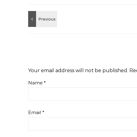
Your email address will not be published.
Re
Name
*
Email
*