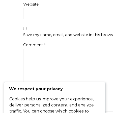
Website
Save my name, email, and website in this brows
Comment
*
We respect your privacy
Cookies help us improve your experience,
deliver personalized content, and analyze
traffic. You can choose which cookies to