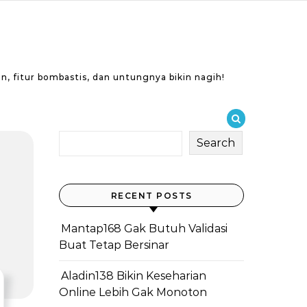
n, fitur bombastis, dan untungnya bikin nagih!
Search
RECENT POSTS
Mantap168 Gak Butuh Validasi
Buat Tetap Bersinar
Aladin138 Bikin Keseharian
Online Lebih Gak Monoton