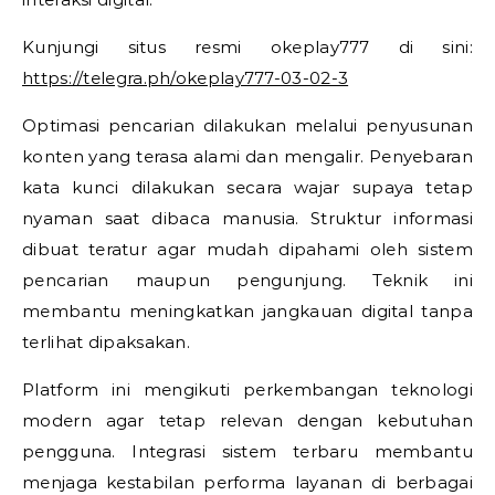
Kunjungi situs resmi okeplay777 di sini:
https://telegra.ph/okeplay777-03-02-3
Optimasi pencarian dilakukan melalui penyusunan
konten yang terasa alami dan mengalir. Penyebaran
kata kunci dilakukan secara wajar supaya tetap
nyaman saat dibaca manusia. Struktur informasi
dibuat teratur agar mudah dipahami oleh sistem
pencarian maupun pengunjung. Teknik ini
membantu meningkatkan jangkauan digital tanpa
terlihat dipaksakan.
Platform ini mengikuti perkembangan teknologi
modern agar tetap relevan dengan kebutuhan
pengguna. Integrasi sistem terbaru membantu
menjaga kestabilan performa layanan di berbagai