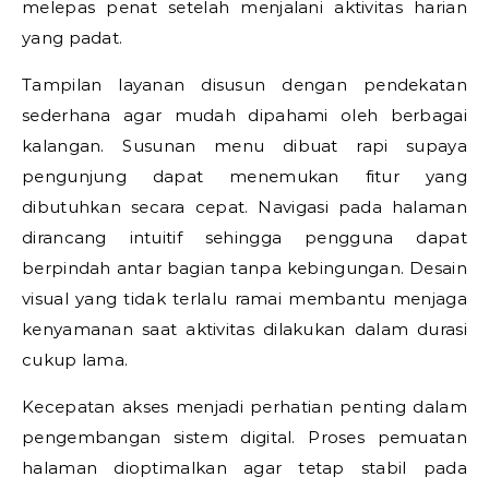
melepas penat setelah menjalani aktivitas harian
yang padat.
Tampilan layanan disusun dengan pendekatan
sederhana agar mudah dipahami oleh berbagai
kalangan. Susunan menu dibuat rapi supaya
pengunjung dapat menemukan fitur yang
dibutuhkan secara cepat. Navigasi pada halaman
dirancang intuitif sehingga pengguna dapat
berpindah antar bagian tanpa kebingungan. Desain
visual yang tidak terlalu ramai membantu menjaga
kenyamanan saat aktivitas dilakukan dalam durasi
cukup lama.
Kecepatan akses menjadi perhatian penting dalam
pengembangan sistem digital. Proses pemuatan
halaman dioptimalkan agar tetap stabil pada