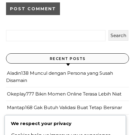
Search
RECENT POSTS
Aladin138 Muncul dengan Persona yang Susah
Disamain
Okeplay777 Bikin Momen Online Terasa Lebih Niat
Mantap168 Gak Butuh Validasi Buat Tetap Bersinar
Aladin138 Bikin Keseharian Online Lebih Gak
We respect your privacy
Monoton