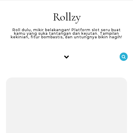
Skip to content
Rollzy
Roll dulu, mikir belakangan! Platform slot seru buat
kamu yang suka tantangan dan kejutan. Tampilan
kekinian, fitur bombastis, dan untungnya bikin nagih!