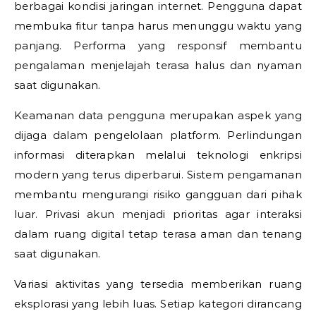
berbagai kondisi jaringan internet. Pengguna dapat
membuka fitur tanpa harus menunggu waktu yang
panjang. Performa yang responsif membantu
pengalaman menjelajah terasa halus dan nyaman
saat digunakan.
Keamanan data pengguna merupakan aspek yang
dijaga dalam pengelolaan platform. Perlindungan
informasi diterapkan melalui teknologi enkripsi
modern yang terus diperbarui. Sistem pengamanan
membantu mengurangi risiko gangguan dari pihak
luar. Privasi akun menjadi prioritas agar interaksi
dalam ruang digital tetap terasa aman dan tenang
saat digunakan.
Variasi aktivitas yang tersedia memberikan ruang
eksplorasi yang lebih luas. Setiap kategori dirancang