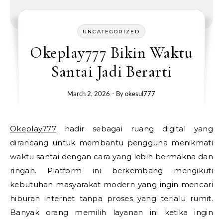
UNCATEGORIZED
Okeplay777 Bikin Waktu
Santai Jadi Berarti
March 2, 2026
- By
okesul777
Okeplay777
hadir sebagai ruang digital yang
dirancang untuk membantu pengguna menikmati
waktu santai dengan cara yang lebih bermakna dan
ringan. Platform ini berkembang mengikuti
kebutuhan masyarakat modern yang ingin mencari
hiburan internet tanpa proses yang terlalu rumit.
Banyak orang memilih layanan ini ketika ingin