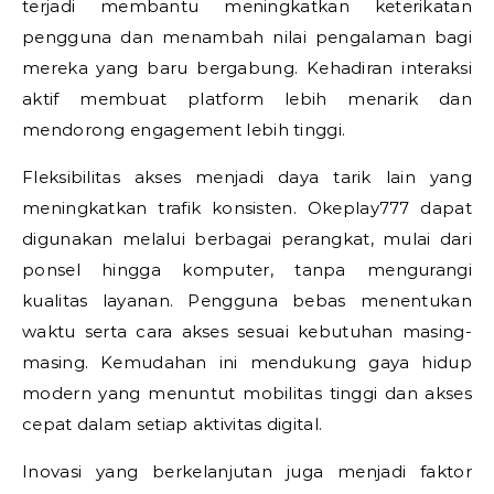
terjadi membantu meningkatkan keterikatan
pengguna dan menambah nilai pengalaman bagi
mereka yang baru bergabung. Kehadiran interaksi
aktif membuat platform lebih menarik dan
mendorong engagement lebih tinggi.
Fleksibilitas akses menjadi daya tarik lain yang
meningkatkan trafik konsisten. Okeplay777 dapat
digunakan melalui berbagai perangkat, mulai dari
ponsel hingga komputer, tanpa mengurangi
kualitas layanan. Pengguna bebas menentukan
waktu serta cara akses sesuai kebutuhan masing-
masing. Kemudahan ini mendukung gaya hidup
modern yang menuntut mobilitas tinggi dan akses
cepat dalam setiap aktivitas digital.
Inovasi yang berkelanjutan juga menjadi faktor