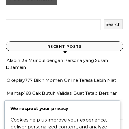
Search
RECENT POSTS
Aladin138 Muncul dengan Persona yang Susah
Disamain
Okeplay777 Bikin Momen Online Terasa Lebih Niat
Mantap168 Gak Butuh Validasi Buat Tetap Bersinar
Aladin138 Bikin Keseharian Online Lebih Gak
We respect your privacy
Monoton
Cookies help us improve your experience,
Okeplay777 Kayak Episode yang Gak Mau Diskip
deliver personalized content, and analyze