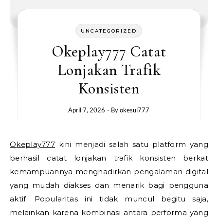
UNCATEGORIZED
Okeplay777 Catat
Lonjakan Trafik
Konsisten
April 7, 2026
- By
okesul777
Okeplay777
kini menjadi salah satu platform yang
berhasil catat lonjakan trafik konsisten berkat
kemampuannya menghadirkan pengalaman digital
yang mudah diakses dan menarik bagi pengguna
aktif. Popularitas ini tidak muncul begitu saja,
melainkan karena kombinasi antara performa yang