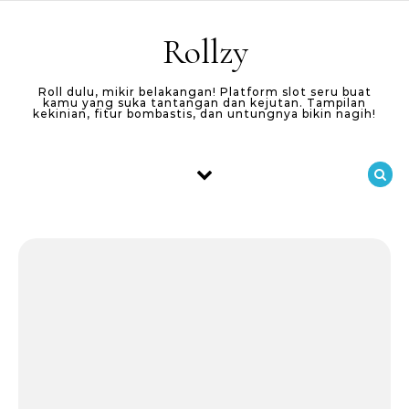
Skip to content
Rollzy
Roll dulu, mikir belakangan! Platform slot seru buat
kamu yang suka tantangan dan kejutan. Tampilan
kekinian, fitur bombastis, dan untungnya bikin nagih!