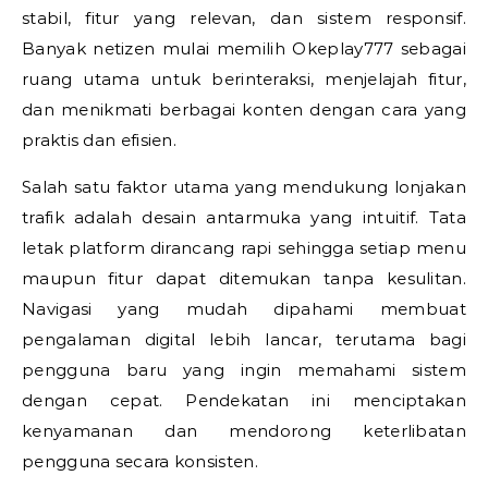
stabil, fitur yang relevan, dan sistem responsif.
Banyak netizen mulai memilih Okeplay777 sebagai
ruang utama untuk berinteraksi, menjelajah fitur,
dan menikmati berbagai konten dengan cara yang
praktis dan efisien.
Salah satu faktor utama yang mendukung lonjakan
trafik adalah desain antarmuka yang intuitif. Tata
letak platform dirancang rapi sehingga setiap menu
maupun fitur dapat ditemukan tanpa kesulitan.
Navigasi yang mudah dipahami membuat
pengalaman digital lebih lancar, terutama bagi
pengguna baru yang ingin memahami sistem
dengan cepat. Pendekatan ini menciptakan
kenyamanan dan mendorong keterlibatan
pengguna secara konsisten.