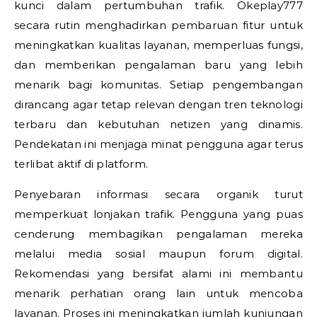
kunci dalam pertumbuhan trafik. Okeplay777
secara rutin menghadirkan pembaruan fitur untuk
meningkatkan kualitas layanan, memperluas fungsi,
dan memberikan pengalaman baru yang lebih
menarik bagi komunitas. Setiap pengembangan
dirancang agar tetap relevan dengan tren teknologi
terbaru dan kebutuhan netizen yang dinamis.
Pendekatan ini menjaga minat pengguna agar terus
terlibat aktif di platform.
Penyebaran informasi secara organik turut
memperkuat lonjakan trafik. Pengguna yang puas
cenderung membagikan pengalaman mereka
melalui media sosial maupun forum digital.
Rekomendasi yang bersifat alami ini membantu
menarik perhatian orang lain untuk mencoba
layanan. Proses ini meningkatkan jumlah kunjungan