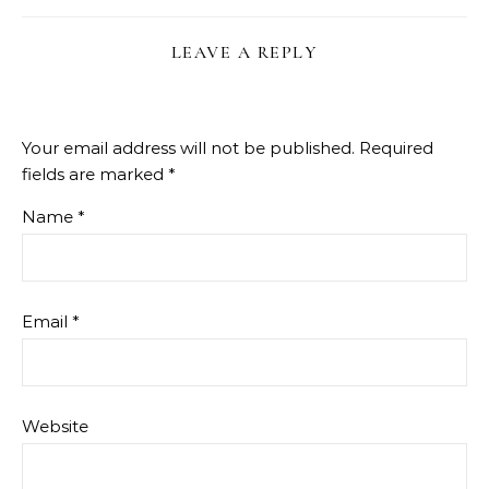
LEAVE A REPLY
Your email address will not be published.
Required
fields are marked
*
Name
*
Email
*
Website