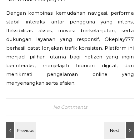
Dengan kombinasi kemudahan navigasi, performa
stabil, interaksi antar pengguna yang intens,
fleksibilitas akses, inovasi berkelanjutan, serta
dukungan layanan yang responsif, Okeplay777
berhasil catat lonjakan trafik konsisten. Platform ini
menjadi pilihan utama bagi netizen yang ingin
berinteraksi, menjelajah hiburan digital, dan
menikmati pengalaman online yang
menyenangkan serta efisien.
No Comments