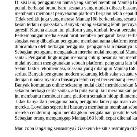
Di sisi lain, penggunaan nama yang simpel membuat Mantap168
penuh berbagai brand baru, sesuatu yang mudah dibaca biasanya
membantu membuat penyebaran platform berjalan lebih cepat dar
Tidak sedikit juga yang merasa Mantap168 berkembang secar
kesan terlalu dipaksakan. Banyak orang sekarang lebih percay
agresif. Karena alasan itu, platform yang tumbuh lewat percaka
Perkembangan media sosial turut memberi pengaruh besar terh
singkat yang dibagikan pengguna membuat nama platform terus 
dibicarakan oleh berbagai pengguna, pengguna lain biasanya ik
Sebagian pengguna mengatakan mereka mulai mengenal Manta
santai. Pengaruh lingkungan memang cukup besar dalam membent
mulai nyaman menggunakan sebuah platform, pengguna lain bia
Selain faktor rekomendasi, suasana yang dibangun Mantap168 di
serius. Banyak pengguna modern sekarang lebih suka sesuatu ya
dengan nuansa nyaman biasanya lebih cepat berkembang lewat o
Banyak komunitas online sekarang mulai aktif membicarakan M
sekadar berbagi cerita santai, ada pula yang ikut meramaikan 
ini membantu membuat nama platform semakin hidup di interne
Tidak hanya dari pengguna baru, pengguna lama juga masih 
mereka. Loyalitas seperti ini biasanya membantu membuat sebua
mereka cenderung ingin membagikan pengalaman positif tersebu
Sebagian orang menganggap Mantap168 lebih cepat dikenal kare
Mau coba langsung sensasinya? Gaskeun ke situs resminya di 