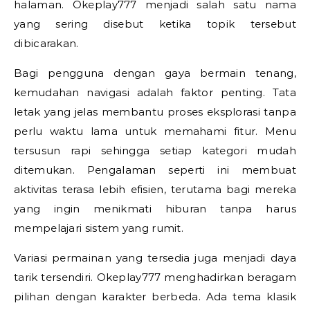
halaman. Okeplay777 menjadi salah satu nama
yang sering disebut ketika topik tersebut
dibicarakan.
Bagi pengguna dengan gaya bermain tenang,
kemudahan navigasi adalah faktor penting. Tata
letak yang jelas membantu proses eksplorasi tanpa
perlu waktu lama untuk memahami fitur. Menu
tersusun rapi sehingga setiap kategori mudah
ditemukan. Pengalaman seperti ini membuat
aktivitas terasa lebih efisien, terutama bagi mereka
yang ingin menikmati hiburan tanpa harus
mempelajari sistem yang rumit.
Variasi permainan yang tersedia juga menjadi daya
tarik tersendiri. Okeplay777 menghadirkan beragam
pilihan dengan karakter berbeda. Ada tema klasik