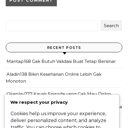
Search
RECENT POSTS
Mantap168 Gak Butuh Validasi Buat Tetap Bersinar
Aladin138 Bikin Keseharian Online Lebih Gak
Monoton
Okeplay777 Kayak Episode yang Gak Mau Diskip
We respect your privacy
Aladin138 Kayak Ide Baru yang Datang Tanpa Diduga
Cookies help us improve your experience,
Okeplay777 dan Cerita Kecil yang Berkesan
deliver personalized content, and analyze
traffic. You can choose which cookies to