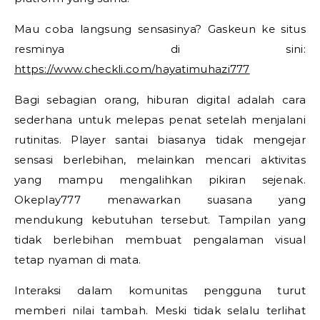
Mau coba langsung sensasinya? Gaskeun ke situs
resminya di sini:
https://www.checkli.com/hayatimuhazi777
Bagi sebagian orang, hiburan digital adalah cara
sederhana untuk melepas penat setelah menjalani
rutinitas. Player santai biasanya tidak mengejar
sensasi berlebihan, melainkan mencari aktivitas
yang mampu mengalihkan pikiran sejenak.
Okeplay777 menawarkan suasana yang
mendukung kebutuhan tersebut. Tampilan yang
tidak berlebihan membuat pengalaman visual
tetap nyaman di mata.
Interaksi dalam komunitas pengguna turut
memberi nilai tambah. Meski tidak selalu terlihat