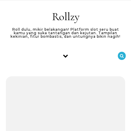
Skip to content
Rollzy
Roll dulu, mikir belakangan! Platform slot seru buat
kamu yang suka tantangan dan kejutan. Tampilan
kekinian, fitur bombastis, dan untungnya bikin nagih!