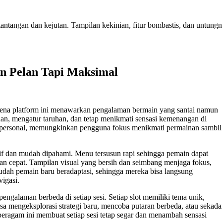
tantangan dan kejutan. Tampilan kekinian, fitur bombastis, dan untungn
in Pelan Tapi Maksimal
rena platform ini menawarkan pengalaman bermain yang santai namun
an, mengatur taruhan, dan tetap menikmati sensasi kemenangan di
lebih personal, memungkinkan pengguna fokus menikmati permainan sambil
if dan mudah dipahami. Menu tersusun rapi sehingga pemain dapat
an cepat. Tampilan visual yang bersih dan seimbang menjaga fokus,
dah pemain baru beradaptasi, sehingga mereka bisa langsung
igasi.
engalaman berbeda di setiap sesi. Setiap slot memiliki tema unik,
a mengeksplorasi strategi baru, mencoba putaran berbeda, atau sekada
eragam ini membuat setiap sesi tetap segar dan menambah sensasi