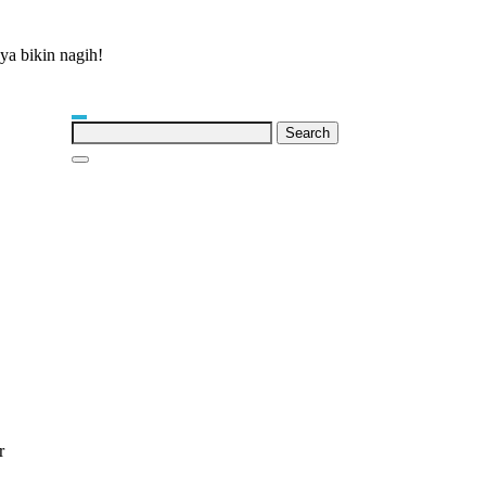
ya bikin nagih!
Search
for:
r