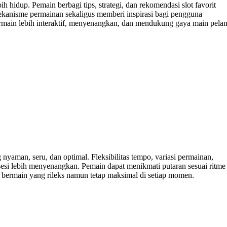
idup. Pemain berbagi tips, strategi, dan rekomendasi slot favorit
kanisme permainan sekaligus memberi inspirasi bagi pengguna
rmain lebih interaktif, menyenangkan, dan mendukung gaya main pela
yaman, seru, dan optimal. Fleksibilitas tempo, variasi permainan,
p sesi lebih menyenangkan. Pemain dapat menikmati putaran sesuai ritme
 bermain yang rileks namun tetap maksimal di setiap momen.