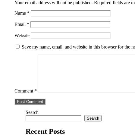
Your email address will not be published.
Required fields are 
Name
*
Email
*
Website
Save my name, email, and website in this browser for the n
Comment
*
Search
Search
Recent Posts