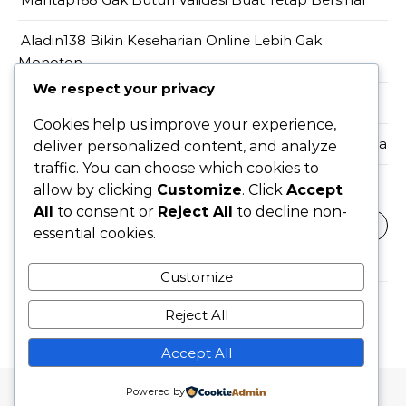
Aladin138 Bikin Keseharian Online Lebih Gak
Monoton
We respect your privacy
Okeplay777 Kayak Episode yang Gak Mau Diskip
Cookies help us improve your experience,
Aladin138 Kayak Ide Baru yang Datang Tanpa Diduga
deliver personalized content, and analyze
traffic. You can choose which cookies to
allow by clicking
Customize
. Click
Accept
All
to consent or
Reject All
to decline non-
RECENT COMMENTS
essential cookies.
A WordPress Commenter
on
Hello world!
Customize
Reject All
Accept All
Powered by
Graceful Theme by
Optima Themes