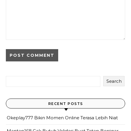
Search
RECENT POSTS
Okeplay777 Bikin Momen Online Terasa Lebih Niat
Mantap168 Gak Butuh Validasi Buat Tetap Bersinar