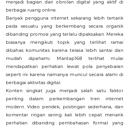
menjadi bagian dari obrolan digital yang aktif di
berbagai ruang online.
Banyak pengguna internet sekarang lebih tertarik
pada sesuatu yang berkembang secara organik
dibanding promosi yang terlalu dipaksakan. Mereka
biasanya mengikuti topik yang terlihat ramai
dibahas komunitas karena terasa lebih santai dan
mudah dipahami. Mantap168 terlihat mulai
mendapatkan perhatian lewat pola penyebaran
seperti ini karena namanya muncul secara alami di
berbagai aktivitas digital.
Konten singkat juga menjadi salah satu faktor
penting dalam perkembangan tren internet
modern. Video pendek, postingan sederhana, dan
komentar ringan sering kali lebih cepat menarik
perhatian dibanding pembahasan formal yang