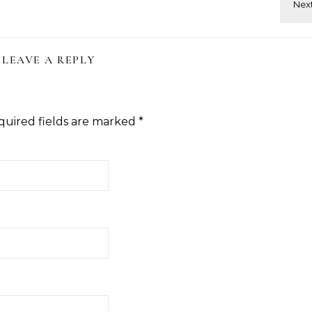
LEAVE A REPLY
quired fields are marked
*