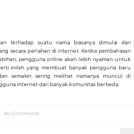
an terhadap suatu nama biasanya dimulai dari
ng secara perlahan di internet. Ketika pembahasan
rlebihan, pengguna online akan lebih nyaman untuk
eperti inilah yang membuat banyak pengguna baru
 dan semakin sering melihat namanya muncul di
pengguna internet dari banyak komunitas berbeda.
No Comments