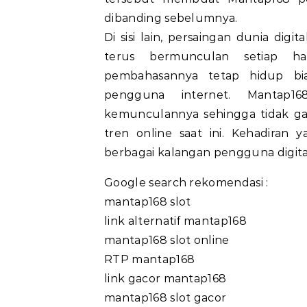
dibanding sebelumnya.
Di sisi lain, persaingan dunia di
terus bermunculan setiap 
pembahasannya tetap hidup bi
pengguna internet. Mantap16
kemunculannya sehingga tidak g
tren online saat ini. Kehadiran
berbagai kalangan pengguna digita
Google search rekomendasi :
mantap168 slot
link alternatif mantap168
mantap168 slot online
RTP mantap168
link gacor mantap168
mantap168 slot gacor