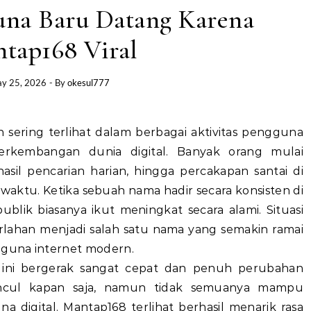
una Baru Datang Karena
tap168 Viral
y 25, 2026
- By
okesul777
 sering terlihat dalam berbagai aktivitas pengguna
perkembangan dunia digital. Banyak orang mulai
asil pencarian harian, hingga percakapan santai di
 waktu. Ketika sebuah nama hadir secara konsisten di
publik biasanya ikut meningkat secara alami. Situasi
rlahan menjadi salah satu nama yang semakin ramai
guna internet modern.
 ini bergerak sangat cepat dan penuh perubahan
uncul kapan saja, namun tidak semuanya mampu
 digital. Mantap168 terlihat berhasil menarik rasa