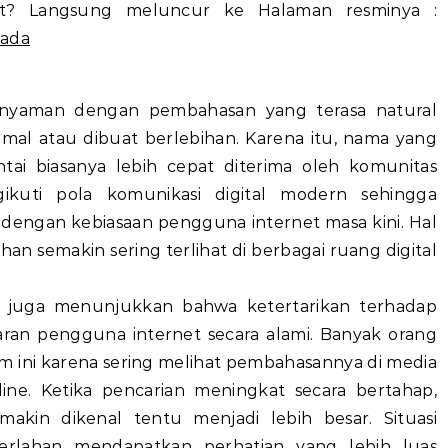
ot? Langsung meluncur ke Halaman resminya :
iada
nyaman dengan pembahasan yang terasa natural
rmal atau dibuat berlebihan. Karena itu, nama yang
i biasanya lebih cepat diterima oleh komunitas
ikuti pola komunikasi digital modern sehingga
dengan kebiasaan pengguna internet masa kini. Hal
an semakin sering terlihat di berbagai ruang digital
 juga menunjukkan bahwa ketertarikan terhadap
aran pengguna internet secara alami. Banyak orang
rm ini karena sering melihat pembahasannya di media
line. Ketika pencarian meningkat secara bertahap,
kin dikenal tentu menjadi lebih besar. Situasi
rlahan mendapatkan perhatian yang lebih luas