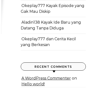
Okeplay777 Kayak Episode yang
Gak Mau Diskip
Aladin138 Kayak Ide Baru yang
Datang Tanpa Diduga
Okeplay777 dan Cerita Kecil
yang Berkesan
RECENT COMMENTS
A WordPress Commenter
on
Hello world!