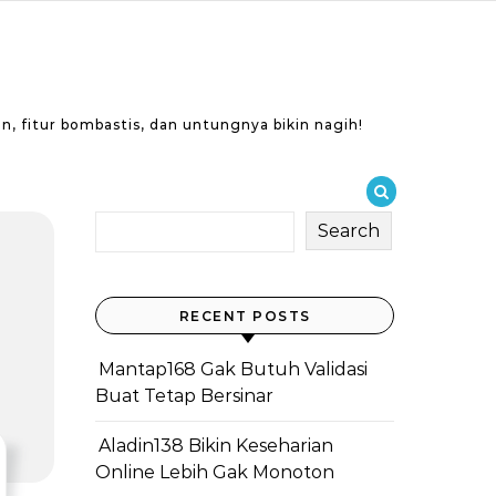
n, fitur bombastis, dan untungnya bikin nagih!
Search
RECENT POSTS
Mantap168 Gak Butuh Validasi
Buat Tetap Bersinar
Aladin138 Bikin Keseharian
Online Lebih Gak Monoton